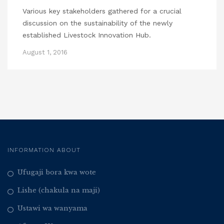
Various key stakeholders gathered for a crucial
discussion on the sustainability of the newly
established Livestock Innovation Hub.
August 1, 2016
INFORMATION ABOUT
Ufugaji bora kwa wote
Lishe (chakula na maji)
Ustawi wa wanyama