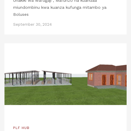
Uhakiki wa wafugaji , Mafunzo na kuandaa
miundombinu kwa kuanza kufunga mitambo ya
Boluses
September 30, 2024
PLF HUB