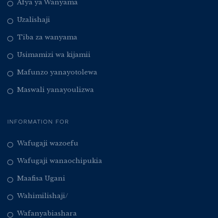
Afya ya Wanyama
Uzalishaji
Tiba za wanyama
Usimamizi wa kijamii
Mafunzo yanayotolewa
Maswali yanayoulizwa
INFORMATION FOR
Wafugaji wazoefu
Wafugaji wanaochipukia
Maafisa Ugani
Wahimilishaji/
Wafanyabiashara