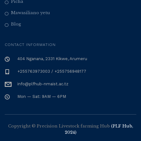
Picha
Mawasiliano yetu
Blog
CONTACT INFORMATION
404 Nganana, 2331 Kikwe, Arumeru
+255763973003 / +255756948177
info@plfhub-nmaist.ac.tz
Mon — Sat: 9AM — 6PM
Copyright © Precision Livestock farming Hub
(PLF Hub,
2024)