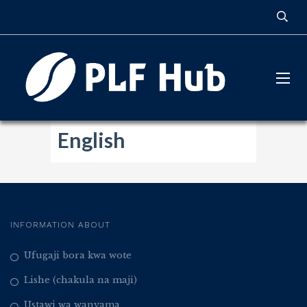
English
INFORMATION ABOUT
Ufugaji bora kwa wote
Lishe (chakula na maji)
Ustawi wa wanyama