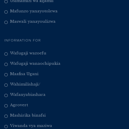
Usimamizi wa kijamii
Mafunzo yanayotolewa
Maswali yanayoulizwa
INFORMATION FOR
Wafugaji wazoefu
Wafugaji wanaochipukia
Maafisa Ugani
Wahimilishaji/
Wafanyabiashara
Agrovert
Mashirika binafsi
Viwanda vya maziwa