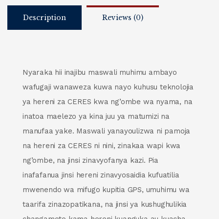
Description
Reviews (0)
Nyaraka hii inajibu maswali muhimu ambayo
wafugaji wanaweza kuwa nayo kuhusu teknolojia
ya hereni za CERES kwa ng’ombe wa nyama, na
inatoa maelezo ya kina juu ya matumizi na
manufaa yake. Maswali yanayoulizwa ni pamoja
na hereni za CERES ni nini, zinakaa wapi kwa
ng’ombe, na jinsi zinavyofanya kazi. Pia
inafafanua jinsi hereni zinavyosaidia kufuatilia
mwenendo wa mifugo kupitia GPS, umuhimu wa
taarifa zinazopatikana, na jinsi ya kushughulikia