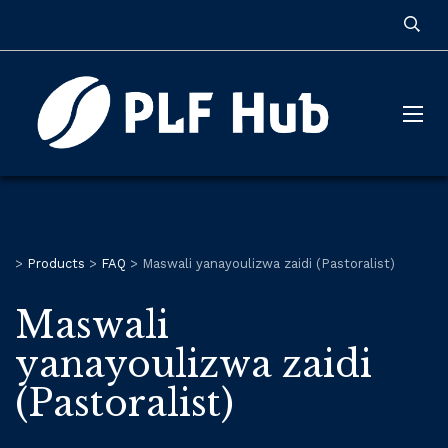
>
Products
>
FAQ
>
Maswali yanayoulizwa zaidi (Pastoralist)
Maswali
yanayoulizwa zaidi
(Pastoralist)