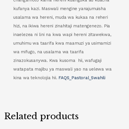
changamoto kama hereni kuanguka au kuacha
kufanya kazi. Maswali mengine yanajumuisha
usalama wa hereni, muda wa kukaa na reheri
hizi, na ikiwa hereni zinahitaji matengenezo. Pia
inaelezea ni lini na kwa wapi hereni zitawekwa,
umuhimu wa taarifa kwa maamuzi ya usimamizi
wa mifugo, na usalama wa taarifa
zinazokusanywa. Kwa kusoma hii, wafugaji
watapata majibu ya maswali yao na uelewa wa
kina wa teknolojia hii.
FAQS_Pastoral_Swahili
Related products