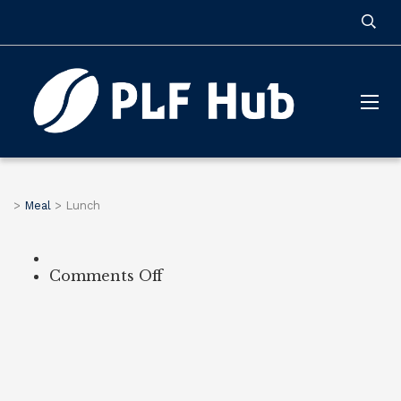
>
Meal
>
Lunch
on
Comments Off