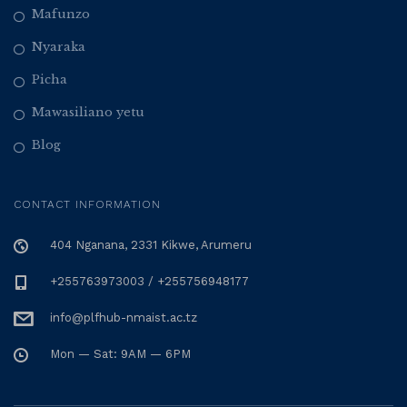
Mafunzo
Nyaraka
Picha
Mawasiliano yetu
Blog
CONTACT INFORMATION
404 Nganana, 2331 Kikwe, Arumeru
+255763973003 / +255756948177
info@plfhub-nmaist.ac.tz
Mon — Sat: 9AM — 6PM