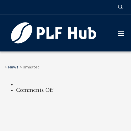
>
News
>
smaXtec
on
Comments Off