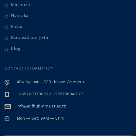
Mafunzo
Nyaraka
Picha
Mawasiliano yetu
Blog
CONTACT INFORMATION
404 Nganana, 2331 Kikwe, Arumeru
+255763973003 / +255756948177
info@plfhub-nmaist.ac.tz
Mon — Sat: 9AM — 6PM